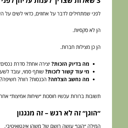
3 שאלות שצריך לענות עליהן לפני שפותחים שמפניה
לפני שמתחילים לדבר על אחוזים, כדאי לשים על ה
הן לא סקסיות.
הן כן מצילות חברות.
מה בדיוק הזכות?
יצירה אחת? סדרת נכסים?
מי עוד קשור לזכות?
שותף סמוי, עובד לשעב
מה נחשב הצלחה?
הכנסות? רווח? חשיפה? מ
תשובות ברורות עכשיו חוסכות ״שיחות אמיצות״ אחר 
״הוגן״ זה לא רגש – זה מנגנון
המילה ״הוגן״ עושה רושם של משהו אינטואיטיבי.