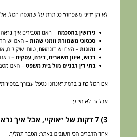
לא רק ״דיני משפחה״ ככותרת-על שמכסה הכול, אלא
גירושין בהסכמה
– האם מסבירים איך נראה ת
סכסוכי משמורת וזמני שהות
– האם יש התי
מזונות
– האם יש דוגמאות, טווחי שיקולים, א
רכוש, איזון משאבים, דירה, עסקים
– האם י
בתי דין רבניים מול בית משפט
– האם מסבי
אם הכול כתוב ברמת ״אנחנו נטפל עבורך במסירות״,
אבל זה לא מידע.
3) 7 דקות של ״אוקיי, אבל איך נראה התהליך בפועל?״
אחד הדברים הכי חשובים באתר: הסבר תהליך.