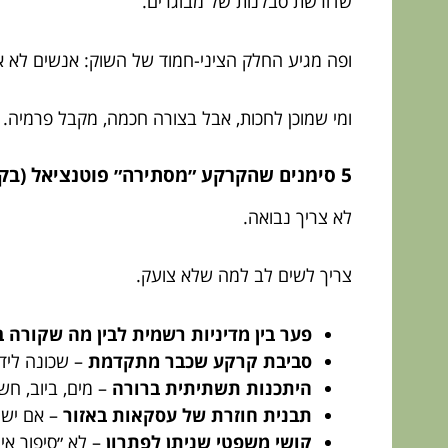
שדורשת סבלנות של מבוגרים.
ופה מגיע החלק הציני-חמוד של השוק: אנשים לא א
ומי שמוכן לחכות, אבל בצורה חכמה, מקבל פרמיה.
5 סימנים שהקרקע ״מסתירה״ פוטנציאל (בקטע טוב)
לא צריך נבואה.
צריך לשים לב למה שלא צועק.
פער בין מדיניות רשמית לבין מה שקורה 
סביבת קרקע שכבר מתקדמת
– שכונה ליד
היתכנות תשתיתית ברורה
– מים, ביוב, חשמ
תבנית חוזרת של עסקאות באזור
– אם יש 
קושי משפטי שניתן לפתרון
– לא ״סיפור א