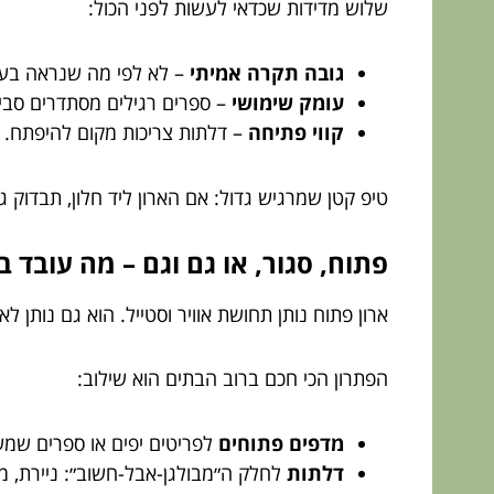
שלוש מדידות שכדאי לעשות לפני הכול:
גובה תקרה אמיתי
– לא לפי מה שנראה בעין
עומק שימושי
– ספרים רגילים מסתדרים סביב 25-30 ס״מ, אבל אלבומים וקלסרים אוהבים 
קווי פתיחה
– דלתות צריכות מקום להיפתח. מ
טיפ קטן שמרגיש גדול: אם הארון ליד חלון, תבדוק גם
פתוח, סגור, או גם וגם – מה עובד 
ארון פתוח נותן תחושת אוויר וסטייל. הוא גם נותן ל
הפתרון הכי חכם ברוב הבתים הוא שילוב:
מדפים פתוחים
לפריטים יפים או ספרים ש
דלתות
לחלק ה״מבולגן-אבל-חשוב״: ניירת, מ