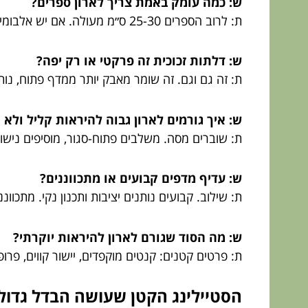
ש: כמה עומק באמת צריך לארון ספרים?
ת: לרוב הספרים 25-30 ס״מ מעולה. אם יש אלבומים גדולים או קלסרים, עדיף לחשוב על 35 ס״מ לפחות בחלק מהתאים.
ש: דלתות זכוכית זה פרקטי או רק יפה?
ת: זה גם וגם. זה שומר מאבק יותר ממדף פתוח, נותן 
ש: איך גורמים לארון גבוה להיראות קליל ולא 
ת: שוברים מסה. משלבים פתוח-סגור, מוסיפים נישו
ש: עדיף מדפים קבועים או מתכווננים?
ת: שילוב. קבועים נותנים יציבות ותכנון נקי. מתכוונ
ש: מה הסוד שגורם לארון להיראות יוקרתי?
ת: פרטים קטנים: קנטים מוקפדים, יישור קווים, פרופ
הסטיילינג הקטן שעושה הבדל גדול