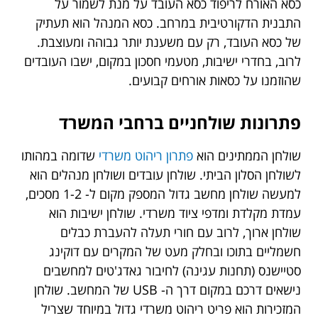
כסא האורח לריפוד כסא העובד על מנת לשמור על
התבנית הדקורטיבית במרחב. כסא המנהל הוא תעתיק
של כסא העובד, רק עם משענת יותר גבוהה ומעוצבת.
לרוב, בחדרי ישיבות, מטעמי חסכון במקום, ישבו העובדים
שהוזמנו על כסאות אורחים קבועים.
פתרונות שולחניים ברחבי המשרד
שולחן הממתינים הוא
פתרון ריהוט משרדי
שדומה במהותו
לשולחן הסלון הביתי. שולחן עובדים ושולחן מנהלים הוא
למעשה שולחן מחשב גדול המספק מקום ל- 1-2 מסכים,
עמדת מקלדת ומדפי ציוד משרדי. שולחן ישיבות הוא
שולחן ארוך, לרוב עם חורי תעלה להעברת כבלים
חשמליים בתוכו ובחלק מעט של המקרים עם דוקינג
סטיישנס (תחנות עגינה) לחיבור גאדג'טים למחשבים
נישאים דרכם במקום דרך ה- USB של המחשב. שולחן
המזכירות הוא פריט ריהוט משרדי גדול במיוחד שצריל