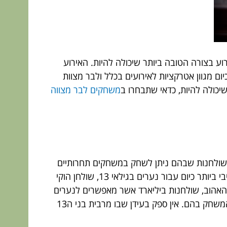
וע בצורה הטובה ביותר שיכולה להיות. האירוע
, מכיוון שבסופו של דבר מי שחוגג את בר המצווה הוא נער בן 13. ניתן למצוא כיום מגוון אטרקציות לאירועים בכלל ולבר מצוות
יכולה להיות, כדאי שתבחרו ב
משחקים לבר מצווה
 שולחנות שבהם ניתן לשחק במשחקים תחרותיים
ומאתגרים. כך למשל, בין שולחנות המשחק הללו ניתן למצוא: כדורגל שולחן, המהווה את המשחק התחרותי האטרקטיבי ביותר כיום עבור נערים בגילאי 13, שולחן הוקי
אהוב, שולחנות ביליארד אשר מאפשרים לנערים
להתנסות במשחק אשר הם אינם מכירים לרוב ועוד. כל השולחנות הללו מגיעים עם כל האביזרים הרלוונטיים לצורך המשחק בהם. אין ספק בעידן שבו מרבית בני ה13