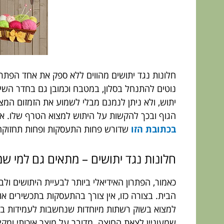
חלונות נגד יתושים מהווים ללא ספק את אחד הפתרו
נוטים להתנחל בסלון, במטבח וכמובן גם בחדר השינ
יתוש, ולא ניתן לנמנם מבלי לשמוע את הזמזום המצ
הגוף ובכך להקשות על היתוש למצוא הטרף שלו. אך ה
בכתובת הזו
שדורש פחות התעסקות ופחות תחזוקה
חלונות נגד יתושים – מתאים גם למי שמ
כאמור, הפתרון האידיאלי ביותר לבעיית היתושים ול
הבית. בצורה כזו, אין צורך בהתעסקות בתכשירים או
למצוא בשוק רשתות מיוחדות שנחשבות לעמידות במיו
שמעוניין לצאת החוצה. מדובר על מוצר איכותי ומק