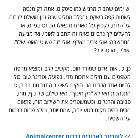
יש ימים שהבית מרגיש כמו סיטקום: אתה רק מנסה
לשתות קפה בשקט, והכלב מחליט שזה זמן מושלם לנבוח
על הרוח, לקפוץ על האורחים כאילו הם זכו בפרס, או
להעלים לך גרביים כאילו זה תחביב לאומי. ואז מגיעה
המחשבה: אולי צריך מאלף. אולי “זה פשוט האופי שלו”.
ואולי… הווטרינר?
כן, כן. אותו אדם שמודד חום, מקשיב ללב, ומוציא מהפה
משפטים עם מילים ארוכות מדי. בפועל, וטרינר טוב יכול
להיות אחד הכלים הכי חזקים לשיפור התנהגות בבית, כי
התנהגות היא לא “רק חינוך”. היא שילוב של גוף, מוח,
סביבה והרגלים. וכשמשפרים את השילוב הזה, פתאום
הבית נהיה מקום רגוע יותר, שמח יותר, ומלא פחות דרמות
על השטיח.
>>
לוטרינר לארנבים בדרום Animalcenter