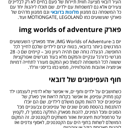
העיר דובאי מציעה חווית תיירות של פעם בחיים לא רק לבליינים
צעירים אלא גם למשפחות עם ילדים. שם תוכלו ליהנות יחד עם
כל המשפחה גם ממגוון
מלונות בדובאי
וגם מ
מגוון מדהים של
פארקי שעשועים כמו MOTIONGATE, LEGOLAND ועוד.
פארק
img worlds of adventure
יום ב-IMG Worlds of Adventure, אחד מפארקי השעשועים
המרגשים ביותר בדובאי, בטוח יגרום לילדים שלכם לחייך לכל
החופשה. הנעלה נוחה שם תהיה רעיון טוב – קיימים שם כ- 28
מגרשי כדורגל ענקיים והמקום מלא בעוד מגרשים ואטרקציות
ששווה לכל המשפחה לנסות! כאן המקום מעורר לתחייה דמויות
אנימציה אהובות מהטלוויזיה, ממש כמו בדיסני וורלד.
חוף העפיפונים של דובאי
כשחושבים על ילדים וחוף ים, אי אפשר שלא לדמיין לעצמנו ילד
קטן מחזיק עפיפון. אז אפשר בקלות לראות איך פארק של
עפיפונים יכול להוות מקום מושלם לילדים. שם הם יוכלו
להתנסות בהטסת סוגים שונים של עפיפונים צבעוניים מכל
הסוגים ומכל המינים, להנות מפארק החלקה בסמוך לו, לקפוץ
על טרמפולינות חיצוניות ואזור משחקים לקטנטנים. זה המקום
המושלם לשחות בחוף הים עם הקטנטנים, לאסוף צדפים ואז
ליהנות מארוחת בוקר או צוהריים.