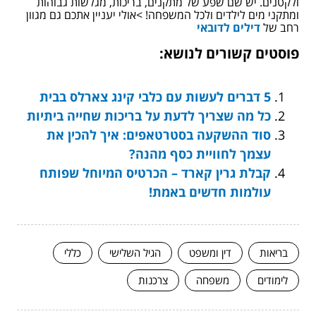
ולקטנים. יש שם שפע של מתקנים, בריכות, מגלשות גבוהות
ומתקני מים לילדים ולכל המשפחה! >אולי יעניין אתכם גם מגוון
רחב של
דילים לדובאי
פוסטים קשורים לנושא:
5 דברים לעשות עם כלבי קינג צארלס בבית
כל מה שצריך לדעת על בריכות שחייה ביתיות
סוד ההשקעה בסטרטאפים: איך להכין את
עצמך לחוויית כסף מהנה?
קבלת גרין קארד – הכרטיס המיוחל שפותח
עולמות חדשים באמת!
בריאות
דין ומשפט
הגיל השלישי
כללי
לימודים
משפחה
צרכנות