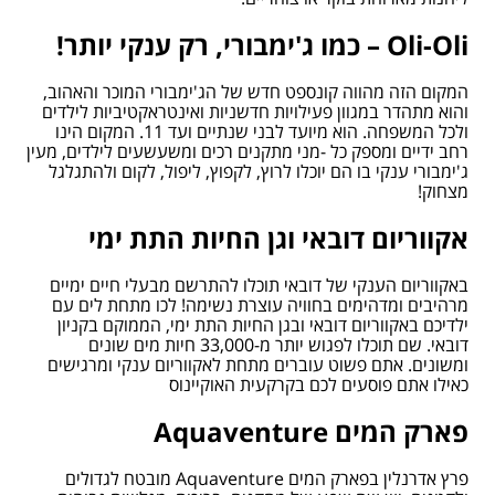
Oli-Oli
– כמו ג'ימבורי, רק ענקי יותר!
המקום הזה מהווה קונספט חדש של הג'ימבורי המוכר והאהוב,
והוא מתהדר במגוון פעילויות חדשניות ואינטראקטיביות לילדים
ולכל המשפחה. הוא מיועד לבני שנתיים ועד 11. המקום הינו
רחב ידיים ומספק כל -מני מתקנים רכים ומשעשעים לילדים, מעין
ג'ימבורי ענקי בו הם יוכלו לרוץ, לקפוץ, ליפול, לקום ולהתגלגל
מצחוק!
אקווריום דובאי וגן החיות התת ימי
באקווריום הענקי של דובאי תוכלו להתרשם מבעלי חיים ימיים
מרהיבים ומדהימים בחוויה עוצרת נשימה! לכו מתחת לים עם
ילדיכם באקווריום דובאי ובגן החיות התת ימי, הממוקם בקניון
דובאי. שם תוכלו לפגוש יותר מ-33,000 חיות מים שונים
ומשונים. אתם פשוט עוברים מתחת לאקווריום ענקי ומרגישים
כאילו אתם פוסעים לכם בקרקעית האוקיינוס
פארק המים
Aquaventure
פרץ אדרנלין בפארק המים Aquaventure מובטח לגדולים