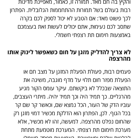
והקיץ בה חם מאד. תמורה זו, כאמור, מאפיינת מדינות
רבות בעולם בשל תמורות ההתחממות הגלובלית. הפתרון
לכך פשוט מאד: אם הטבע לא יכול לספק לכם בקרה
שתסב לכם נעימוּת, אתם יכולים לעשות זאת בעצמכם
באמצעות חימום תת רצפתי חשמלי.
לא צריך להדליק מזגן על חום כשאפשר לינוק אותו
מהרצפה
פעמים רבות, פעולת הפעלת המזגן על מצב חם או
הפעלת מפזר חום תלוי על מדף מוגבה, משיגה את
התוצאה שבכלל לא ביקשתם. עיקר עומס הקור מגיע
מהרגליים. כך תמיד היה וכך תמיד יהיה. מיתרי העצבים,
עוביו הדק של העור, הכל נמצא שם, וכאשר קר שם קר
בכל הגוף. לכן, הפתרון הוא הדלקת מכשיר דמוי מזגן רק
שהחום נפלט מהרצפה. למעשה, זהו לא מכשיר, אלא
מערכת חימום תת רצפתי. המערכת מוטמעת מתחת