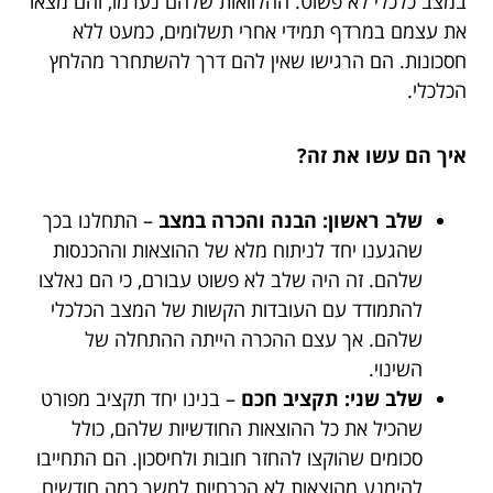
במצב כלכלי לא פשוט. ההלוואות שלהם נערמו, והם מצאו
את עצמם במרדף תמידי אחרי תשלומים, כמעט ללא
חסכונות. הם הרגישו שאין להם דרך להשתחרר מהלחץ
הכלכלי.
איך הם עשו את זה?
שלב ראשון: הבנה והכרה במצב
– התחלנו בכך
שהגענו יחד לניתוח מלא של ההוצאות וההכנסות
שלהם. זה היה שלב לא פשוט עבורם, כי הם נאלצו
להתמודד עם העובדות הקשות של המצב הכלכלי
שלהם. אך עצם ההכרה הייתה ההתחלה של
השינוי.
שלב שני: תקציב חכם
– בנינו יחד תקציב מפורט
שהכיל את כל ההוצאות החודשיות שלהם, כולל
סכומים שהוקצו להחזר חובות ולחיסכון. הם התחייבו
להימנע מהוצאות לא הכרחיות למשך כמה חודשים,