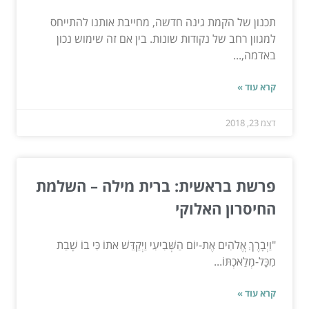
תכנון של הקמת גינה חדשה, מחייבת אותנו להתייחס
למגוון רחב של נקודות שונות. בין אם זה שימוש נכון
באדמה,...
קרא עוד »
דצמ 23, 2018
פרשת בראשית: ברית מילה – השלמת
החיסרון האלוקי
"וַיְבָרֶךְ אֱלֹהִים אֶת-יוֹם הַשְּׁבִיעִי וַיְקַדֵּשׁ אתוֹ כִּי בוֹ שָׁבַת
מִכָּל-מְלַאכְתּוֹ...
קרא עוד »