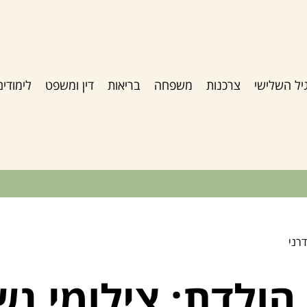
יל השלישי
צרכנות
משפחה
בריאות
דין ומשפט
לימודים
דרני
 הולדת: צילומי נש