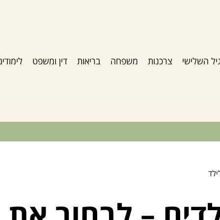
יל השלישי
צרכנות
משפחה
בריאות
דין ומשפט
לימודים
ילד
דים – לבחור את ה