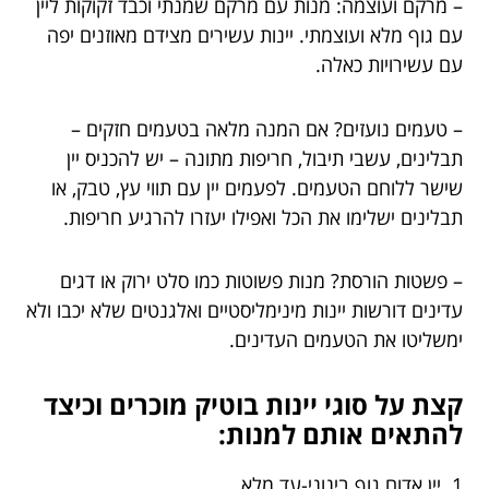
– מרקם ועוצמה: מנות עם מרקם שמנתי וכבד זקוקות ליין
עם גוף מלא ועוצמתי. יינות עשירים מצידם מאוזנים יפה
עם עשירויות כאלה.
– טעמים נועזים? אם המנה מלאה בטעמים חזקים –
תבלינים, עשבי תיבול, חריפות מתונה – יש להכניס יין
שישר ללוחם הטעמים. לפעמים יין עם תווי עץ, טבק, או
תבלינים ישלימו את הכל ואפילו יעזרו להרגיע חריפות.
– פשטות הורסת? מנות פשוטות כמו סלט ירוק או דגים
עדינים דורשות יינות מינימליסטיים ואלגנטים שלא יכבו ולא
ימשליטו את הטעמים העדינים.
קצת על סוגי יינות בוטיק מוכרים וכיצד
להתאים אותם למנות:
1. יין אדום גוף בינוני-עד מלא