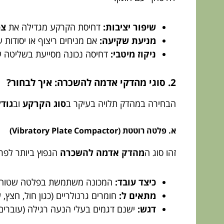
שיפור יציבות:
דחיסת הקרקע מגדילה את
צפ
מניעת שקיעה:
אם מניחים ריצוף או יסודות 
ניקוז מיטבי:
דחיסה נכונה מסייעת בשליטה על 
2. סוגי מהדקי אדמה להשכרה: איך לבחור?
הבחירה במהדק תלויה בעיקר ב
סוג הקרקע
וב
גוד
א. פלטה רוטטת (Vibratory Plate Compactor)
זהו סוג ה
מהדק אדמה להשכרה
הנפוץ ביותר לפרוי
כיצד עובד:
המכונה משתמשת בפלטה שטוחה הי
מתאים ל:
חומרים גרנולריים (כגון חול, חצץ,
דגש:
ישנם דגמים בעלי הנעה רגילה (עוברים רק קדימה) ודגמים הפיכים (versible Plate