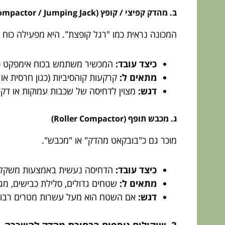
ב. מהדק קפיצי / קופץ (Rammer Compactor / Jumping Jack)
המכונה נראית כמו "רגל קופצת". היא מפעילה כוח 
כיצד עובד:
המכשיר משתמש בכוח אימפקט כד
מתאים ל:
קרקעות קוהסיביות (כגון חרסית או 
דגש:
מצוין לדחיסה של שכבות עמוקות או דק
ג. מכבש תופף (Roller Compactor)
מוכר גם כ"בובקאט מהדק" או "מכבש".
כיצד עובד:
הדחיסה נעשית באמצעות משקל עצמ
מתאים ל:
שטחים גדולים, סלילת כבישים, מג
דגש:
אם השטח הוא מעל עשרות מטרים רבוע