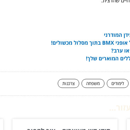
חיים שהרצית.
דן המודרני
ל מכשולים!
או ערב?
לים המוארים שלך!
לימודים
משפחה
צרכנות
ור...