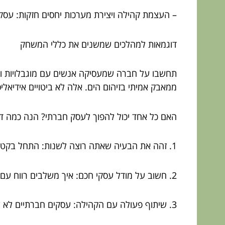
– העצמת קהילה ויצירת מערכות יחסים חזקות: עסק
דוגמאות למהלכים שמשנים את כללי המשחק
תחשבו על חברה שמעסיקה אנשים עם מוגבלויות וע
ממאבק אמיתי בזיהום הים. אלה לא ביטויים אידיאלי
האם כל אחד יכול להפוך לעסק חברתי? הנה כמה ד
1. זהה את הבעיה שאתה רוצה לשנות: התחל בקטן, עם משהו שמדבר לליבך ומדבר לצרכים אמיתיים.
2. חשוב על מודל עסקי חכם: איך משלבים רווח עם מטרה חברתית? חשוב על שירותים או מוצרים שניתן למכור.
3. שיתוף פעולה עם הקהילה: עסקים חברתיים לא עובדים בבועה. הם בונים קהילה שתומכת ופועלת יחד.