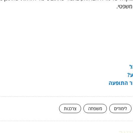
 משפטי.
ל
ע?
ור התופעה
לימודים
משפחה
צרכנות