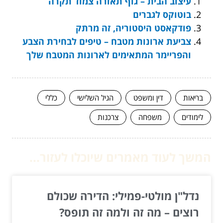
עיצוב הבית – גוף תאורה צמוד תקרה
בוטוקס לגברים
פודקאסט היסטוריה, זה מרתק
צביעת ארונות מטבח – טיפים לבחירת הצבע
והפריימר המתאימים לארונות המטבח שלך
בריאות
דין ומשפט
הגיל השלישי
כללי
לימודים
משפחה
צרכנות
המשך לעוד מאמרים שיוכלו לעזור...
נדל"ן מולטי-פמילי: הדירה שכולם
רוצים – מה זה ולמה זה תופס?