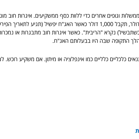
 ממשלות וגופים אחרים כדי ללוות כסף ממשקיעים. איגרות חוב מ
אם תרכוש היום אג"ח של 1,000 דולר תמורת 900 דולר, תקבל 1,000 דולר כאש
ה כשתבשיל) נקרא "הריבית". כאשר איגרות חוב מתבגרות או נמכר
לך התקופה שבה היו בבעלותם האג"ח.
אים כלכליים כלליים כמו אינפלציה או מיתון. אם משקיע רוכש. ל
ת