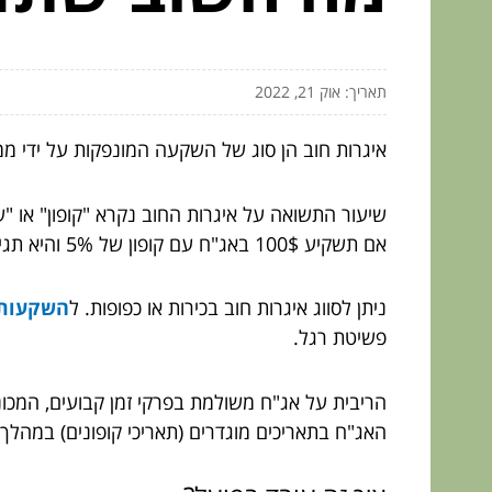
תאריך: אוק 21, 2022
איגרות חוב הן סוג של השקעה המונפקות על ידי ממש
שיעור התשואה על איגרות החוב נקרא "קופון" או 
אם תשקיע 100$ באג"ח עם קופון של 5% והיא תגיע לפדיון בעוד 10 שנים, תקבל 105$ (100$ + 5$) כאשר היא תבשיל.
ניתן לסווג איגרות חוב בכירות או כפופות. ל
השקעות 
פשיטת רגל.
הריבית על אג"ח משולמת בפרקי זמן קבועים, המכו
האג"ח בתאריכים מוגדרים (תאריכי קופונים) במהל