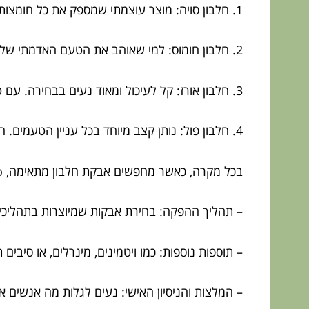
1. חלבון סויה: מוצר עוצמתי שמספק את כל חומצות האמינו החיוניות. הוא עשיר גם בסיבים תזונתיים, כך שהסכמות על הבטן עשויות להימנע.
2. חלבון חומוס: למי שאוהב את הטעם האדמתי של החומוס שבצלחת. הוא מוסיף גם ערכים רבים בתפריט שלך, ועוזר לשמור על תחושת שובע.
3. חלבון אורז: קל לעיכול ומאוד נעים בבחירה. עם טעם מאוד ניטרלי, הוא מגוון ונשאר תמיד רלוונטי בכל מיני מתכונים.
4. חלבון פול: נותן קצב מיוחד בכל עניין הטעמים. הוא מציע אומגה 3 ו-6, שזה יתרון חתיך לכל לגימה.
בכל מקרה, כאשר מחפשים אבקת חלבון מתאימה, warto לשים לב למספר דברים:
– תהליך ההפקה: בחירת אבקות שמיוצרות בתהליכים 
– תוספות נוספות: כמו ויטמינים, מינרלים, או סיבים ת
– המלצות והניסיון האישי: נעים לגלות מה אנשים א