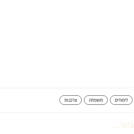
לימודים
משפחה
צרכנות
ור...