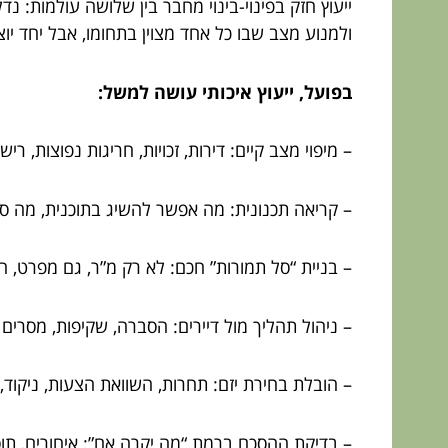
ייעוץ חזק בפינוי-בינוי מחבר בין שלושה עולמות: נ
ולמנוע מצב שבו כל אחד מצוין בתחומו, אבל יחד יו
בפועל, ייעוץ איכותי עושה למשל:
– מיפוי מצב קיים: דירות, זכויות, חריגות נפוצות, רי
– קריאה תכנונית: מה אפשר להשיג בתוכנית, מה סב
– בניית “סל תמורות” חכם: לא רק מ”ר, גם מפרט, חנ
– ניהול תהליך מול דיירים: הסברה, שקיפות, מסרים
– הובלת בחירת יזם: תחרות, השוואת הצעות, ניקוד, 
– בדיקת ההסכם ברמת “מה יקרה אם”: איחורים, תוספות,