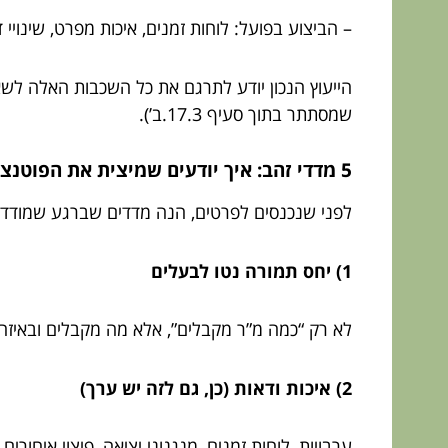
– הביצוע בפועל: לוחות זמנים, איכות מפרט, שינויי ד
הייעוץ הנכון יודע לתרגם את כל השכבות האלה לשא
שמסתתר בתוך סעיף 17.3.ב’).
5 מדדי זהב: איך יודעים שמיצית את הפוטנציאל הכלכלי?
לפני שנכנסים לפרטים, הנה מדדים שברגע שמודד
1) יחס תמורה נטו לבעלים
לא רק “כמה מ”ר מקבלים”, אלא מה מקבלים ובאיזה א
2) איכות ודאות (כן, גם לזה יש ערך)
ערבויות, לוחות זמנים, מנגנוני יציאה, פיצוי איחור