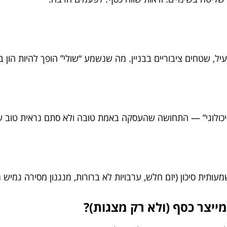
ה יעיל, שטחים ציבוריים בבניין. מה שנשמע “שולי” הופך להיות הון
הפסיכולוגי” — התחושה שהעסקה באמת טובה ולא סתם נראית טוב על
ית סיכון (יזם חלש, ערבויות לא ברורות, מנגנון מסירה גמיש מד
מייצר כסף (ולא רק מצגות)?