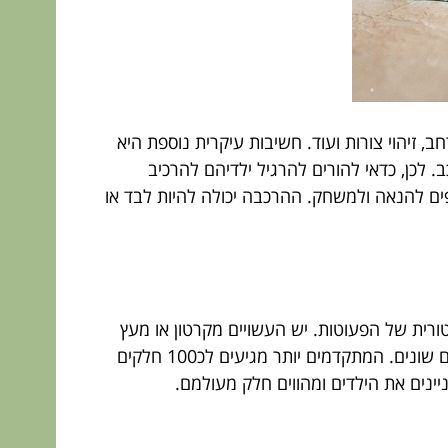
ב, זיהוי צורות ועוד. חשיבות עיקרית נוספת היא
 לכן, כדאי להורים להרגיל ילדיהם להרכיב
ים להנאה ולמשחק. ההרכבה יכולה להיות לבד או
לים, יחסית, המותאמים ליכולת המוטורית של הפעוטות. יש העשויים מקרטון או מעץ
ומחומרים אחרים. ניתן למצוא סטים גדולים שבכל אחד מהם יש מספר פאזלים המאפשרים התמודדות ומשחק בנושאים שונים. המתקדמים יותר מגיעים לכ100 חלקים
יינים את הילדים ומהווים חלק מעולמם.