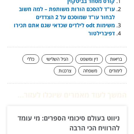
קורס מסחר בביטקוין
עו"ד להסכם הורות משותפת – למה חשוב
לבחור עו"ד שמוסכם על 2 הצדדים
משימות odt לילדים שכדאי שגם אתם תכירו
דפיברילטור
בריאות
דין ומשפט
הגיל השלישי
כללי
לימודים
משפחה
צרכנות
המשך לעוד מאמרים שיוכלו לעזור...
ניווט בעולם סיכומי הספרים: מי עומד
להרוויח הכי הרבה